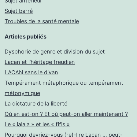
Sujet antérieur
Sujet barré
Troubles de la santé mentale
Articles publiés
Dysphorie de genre et division du sujet
Lacan et l’héritage freudien
LACAN sans le divan
Tempérament métaphorique ou tempérament
métonymique
La dictature de la liberté
Où en est-on ? Et où peut-on aller maintenant ?
Le « lalala » et les « fifis »
Pourquoi devriez-vous (re)-lire Lacan … peut-