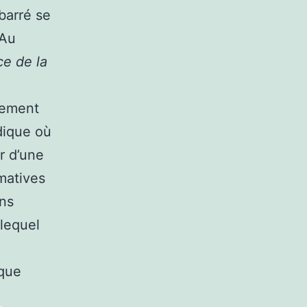
barré se
 Au
ce de la
quement
dique où
r d’une
rmatives
ons
 lequel
que