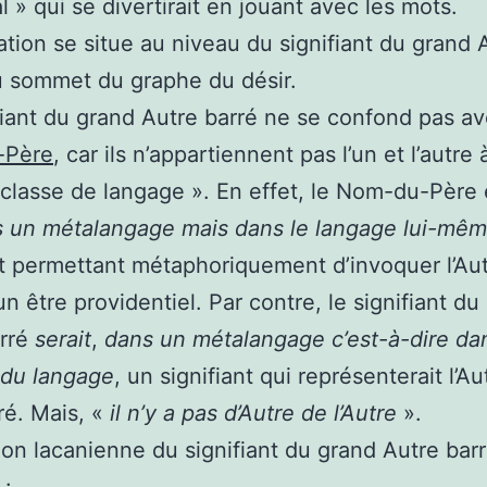
l » qui se divertirait en jouant avec les mots.
ation se situe au niveau du signifiant du grand 
u sommet du graphe du désir.
fiant du grand Autre barré ne se confond pas av
-Père
, car ils n’appartiennent pas l’un et l’autre 
lasse de langage ». En effet, le Nom-du-Père 
s un métalangage mais dans le langage lui-mê
nt permettant métaphoriquement d’invoquer l’Au
 être providentiel. Par contre, le signifiant du
arré
serait
,
dans un métalangage c’est-à-dire da
 du langage
, un signifiant qui représenterait l’Au
rré. Mais, «
il n’y a pas d’Autre de l’Autre
».
ion lacanienne du signifiant du grand Autre barr