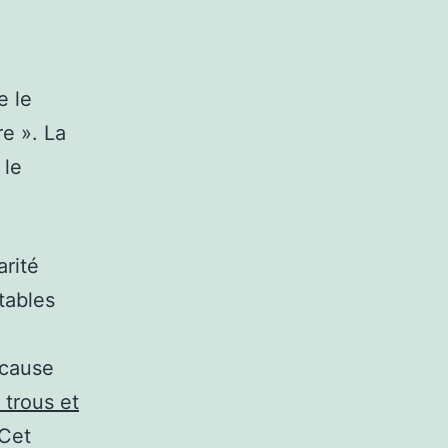
e le
re ». La
 le
arité
tables
à cause
 trous et
 Cet