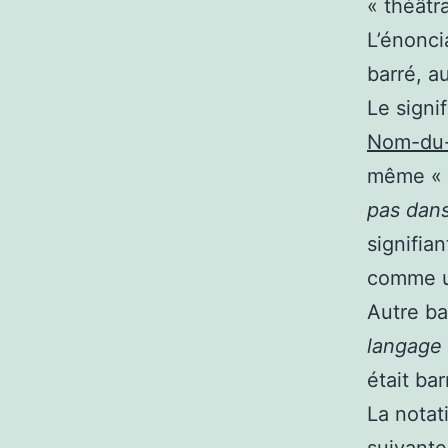
« théâtra
L’énonci
barré, a
Le signi
Nom-du
même « c
pas dan
signifia
comme un
Autre b
langage
était ba
La notat