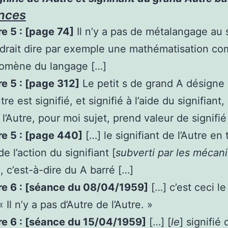
nces
e 5 : [page 74]
Il n’y a pas de métalangage au
drait dire par exemple une mathématisation co
omène du langage […]
e 5 : [page 312]
Le petit s de grand A désigne 
tre est signifié, et signifié à l’aide du signifiant,
 l’Autre, pour moi sujet, prend valeur de signifié
e 5 : [page 440]
[…] le signifiant de l’Autre en
e l’action du signifiant [
subverti par les mécan
], c’est-à-dire du A barré […]
re 6 : [séance du 08/04/1959]
[…] c’est ceci l
« Il n’y a pas d’Autre de l’Autre. »
re 6 : [séance du 15/04/1959]
[…] [
le
] signifié 