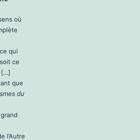
 sens où
mplète
ce qui
 soit ce
 […]
 tant que
ismes du
e grand
de l’Autre