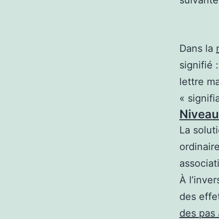
suivante
Dans la
signifié
lettre m
« signif
Niveau
La solut
ordinair
associat
À l’inver
des effe
des pas 