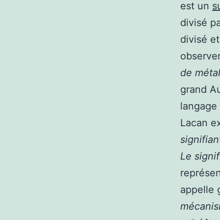
est un
s
divisé pa
divisé et
observe
de méta
grand Aut
langage 
Lacan ex
signifian
Le signi
représent
appelle 
mécanism