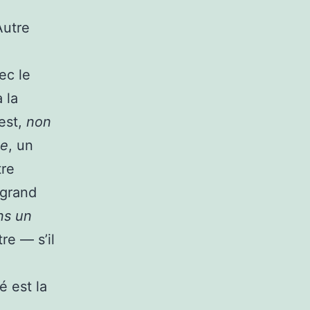
Autre
ec le
à la
est,
non
me
, un
tre
 grand
ns un
tre — s’il
é est la