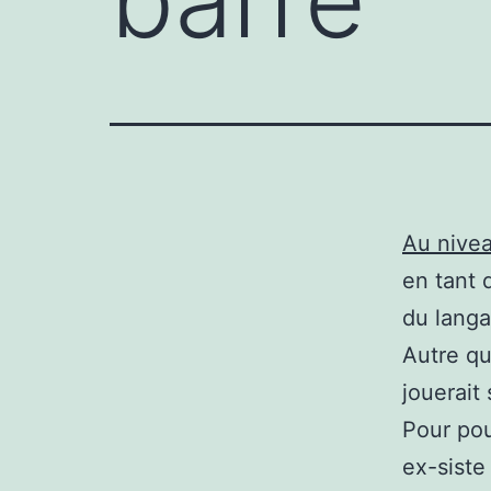
Au nivea
en tant 
du langa
Autre qu
jouerait 
Pour pou
ex-siste