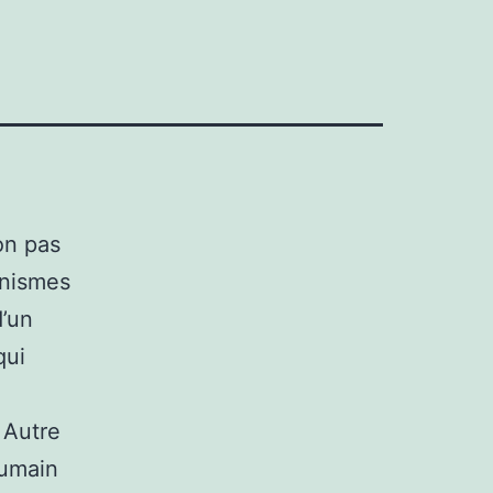
on pas
anismes
d’un
qui
 Autre
humain