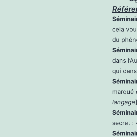
Référe
Séminair
cela vou
du phén
Séminair
dans l’Au
qui dans
Séminair
marqué d
langage
Séminai
secret : 
Séminai