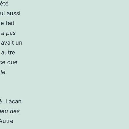
 été
lui aussi
e fait
y a pas
y avait un
 autre
 ce que
le
ré. Lacan
lieu des
Autre