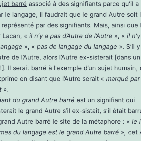
ujet barré
associé à des signifiants parce qu’il a
r le langage, il faudrait que le grand Autre soit 
 représenté par des signifiants. Mais, ainsi que l
r Lacan, «
il n’y a pas d’Autre de l’Autre
», «
il n’
langage
», «
pas de langage du langage
». S’il 
re de l’Autre, alors l’Autre ex-sisterait [dans un
!]. Il serait barré à l’exemple d’un sujet humain,
prime en disant que l’Autre serait
«
marqué par 
t
».
fiant du grand Autre barré
est un signifiant qui
erait le grand Autre s’il ex-sistait, s’il était bar
grand Autre barré le site de la métaphore : «
le 
es du langage est le grand Autre barré
»
,
cet 