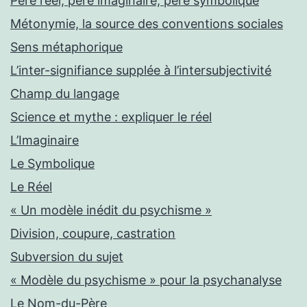
Père réel, père imaginaire, père symbolique
Métonymie, la source des conventions sociales
Sens métaphorique
L’inter-signifiance supplée à l’intersubjectivité
Champ du langage
Science et mythe : expliquer le réel
L’Imaginaire
Le Symbolique
Le Réel
« Un modèle inédit du psychisme »
Division, coupure, castration
Subversion du sujet
« Modèle du psychisme » pour la psychanalyse
Le Nom-du-Père