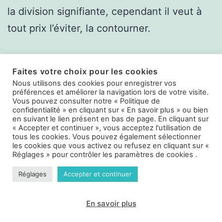
la division signifiante, cependant il veut à
tout prix l’éviter, la contourner.
Faites votre choix pour les cookies
Nous utilisons des cookies pour enregistrer vos
préférences et améliorer la navigation lors de votre visite.
Vous pouvez consulter notre « Politique de
Publié le
9 février 2022
confidentialité » en cliquant sur « En savoir plus » ou bien
en suivant le lien présent en bas de page. En cliquant sur
Par
Vincent Lamareille
« Accepter et continuer », vous acceptez l'utilisation de
Catégorisé comme
Questions/réponses
tous les cookies. Vous pouvez également sélectionner
les cookies que vous activez ou refusez en cliquant sur «
Réglages » pour contrôler les paramètres de cookies .
Réglages
Accepter et continuer
Laisser un commentaire
En savoir plus
Mode sombre :