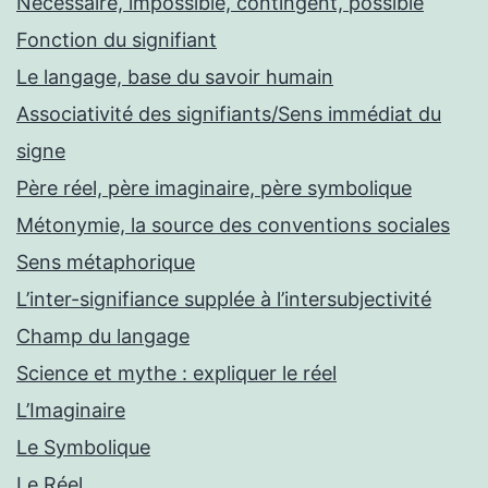
Nécessaire, impossible, contingent, possible
Fonction du signifiant
Le langage, base du savoir humain
Associativité des signifiants/Sens immédiat du
signe
Père réel, père imaginaire, père symbolique
Métonymie, la source des conventions sociales
Sens métaphorique
L’inter-signifiance supplée à l’intersubjectivité
Champ du langage
Science et mythe : expliquer le réel
L’Imaginaire
Le Symbolique
Le Réel