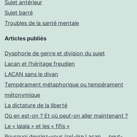
Sujet antérieur
Sujet barré
Troubles de la santé mentale
Articles publiés
Dysphorie de genre et division du sujet
Lacan et l’héritage freudien
LACAN sans le divan
Tempérament métaphorique ou tempérament
métonymique
La dictature de la liberté
Où en est-on ? Et où peut-on aller maintenant ?
Le « lalala » et les « fifis »
Pourquoi devriez-vous (re)-lire Lacan … peut-